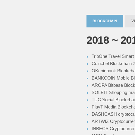
BLOCKCHAIN
V
2018 ~ 20
TripOne Travel Smart
Coinchel Blockc
OKcoinbank Blco
BANKCOIN Mobile Bl
AROPA Bitbase Bloc
SOLBIT Shopping ma
TUC Social Blockch
PlayT Media Blockc
DASHCASH cryptocu
ARTWIZ Cryptocurr
INBECS Cryptocurre