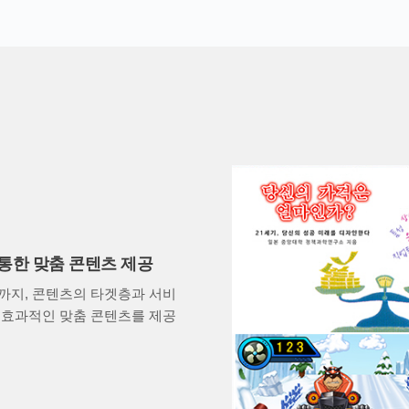
통한 맞춤 콘텐츠 제공
츠까지, 콘텐츠의 타겟층과 서비
 효과적인 맞춤 콘텐츠를 제공