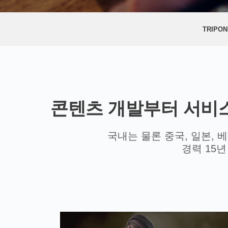
TRIPON
콘텐츠 개발부터 서비
국내는 물론 중국, 일본,
경력 15