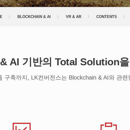
E
BLOCKCHAIN & AI
VR & AR
CONTENTS
n & AI 기반의 Total Soluti
, LK컨버전스는 Blockchain & AI와 관련된 Busi